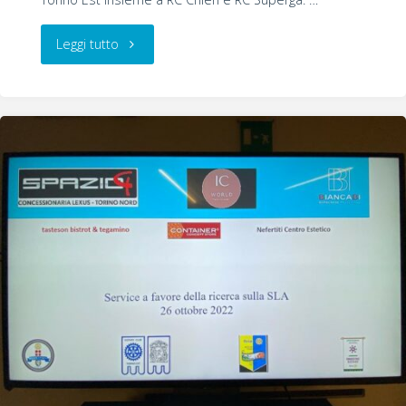
"Be
Leggi tutto
Her
Voice
2.0"