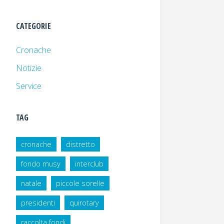
CATEGORIE
Cronache
Notizie
Service
TAG
cronache
distretto
fondo musy
interclub
natale
piccole sorelle
presidenti
quirotary
raccolta fondi