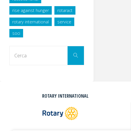
rise against hunger
rotaract
rotary international
service
soci
Cerca
Cerca
per:
ROTARY INTERNATIONAL